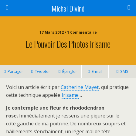
Michel Diviné
17 Mars 2012 • 1 Commentaire
Le Pouvoir Des Photos Irisame
Partager
Tweeter
Épingler
E-mail
SMS
Voici un article écrit par
Catherine Mayet
, qui pratique
cette technique appelée
Irisame
…
Je contemple une fleur de rhododendron
rose.
Immédiatement je ressens une piqure sur le
côté gauche de ma poitrine. De nombreux soupirs et
bâillements s’enchainent, un léger mal de tête