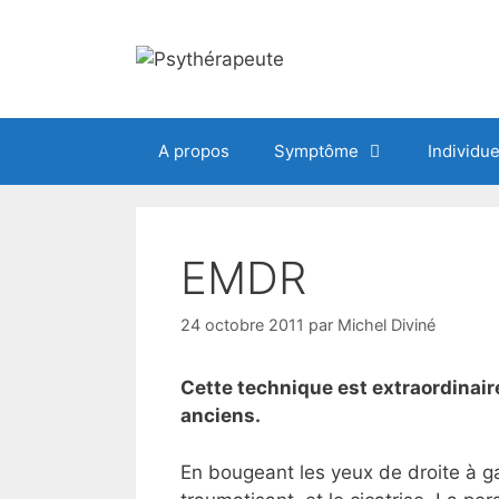
Aller
au
contenu
A propos
Symptôme
Individue
EMDR
24 octobre 2011
par
Michel Diviné
Cette technique est extraordinair
anciens.
En bougeant les yeux de droite à g