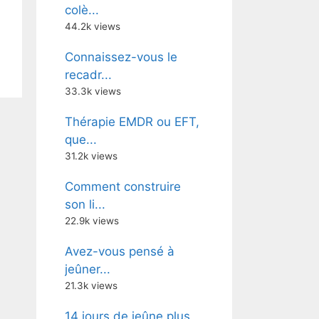
colè...
44.2k views
Connaissez-vous le
recadr...
33.3k views
Thérapie EMDR ou EFT,
que...
31.2k views
Comment construire
son li...
22.9k views
Avez-vous pensé à
jeûner...
21.3k views
14 jours de jeûne plus