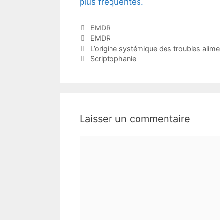
plus fréquentes.
Catégories
EMDR
Étiquettes
EMDR
L’origine systémique des troubles alime
Scriptophanie
Laisser un commentaire
Commentaire