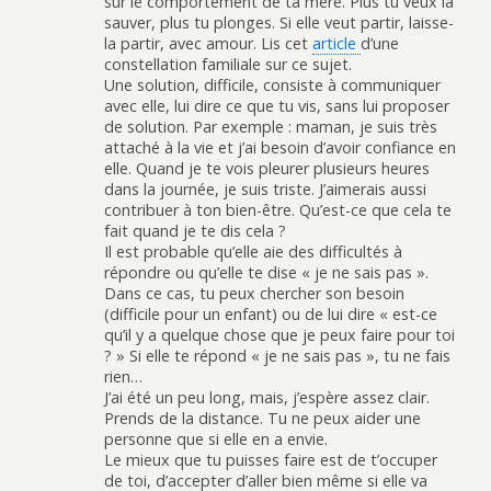
sur le comportement de ta mère. Plus tu veux la
sauver, plus tu plonges. Si elle veut partir, laisse-
la partir, avec amour. Lis cet
article
d’une
constellation familiale sur ce sujet.
Une solution, difficile, consiste à communiquer
avec elle, lui dire ce que tu vis, sans lui proposer
de solution. Par exemple : maman, je suis très
attaché à la vie et j’ai besoin d’avoir confiance en
elle. Quand je te vois pleurer plusieurs heures
dans la journée, je suis triste. J’aimerais aussi
contribuer à ton bien-être. Qu’est-ce que cela te
fait quand je te dis cela ?
Il est probable qu’elle aie des difficultés à
répondre ou qu’elle te dise « je ne sais pas ».
Dans ce cas, tu peux chercher son besoin
(difficile pour un enfant) ou de lui dire « est-ce
qu’il y a quelque chose que je peux faire pour toi
? » Si elle te répond « je ne sais pas », tu ne fais
rien…
J’ai été un peu long, mais, j’espère assez clair.
Prends de la distance. Tu ne peux aider une
personne que si elle en a envie.
Le mieux que tu puisses faire est de t’occuper
de toi, d’accepter d’aller bien même si elle va