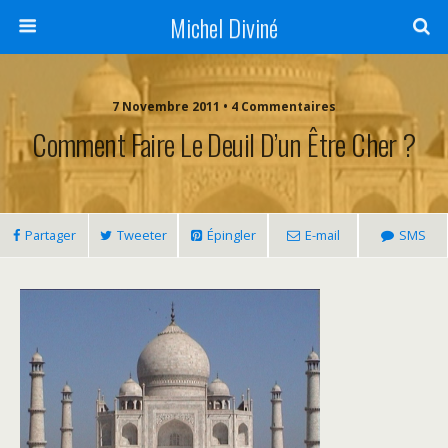
Michel Diviné
7 Novembre 2011 • 4 Commentaires
Comment Faire Le Deuil D’un Être Cher ?
Partager
Tweeter
Épingler
E-mail
SMS