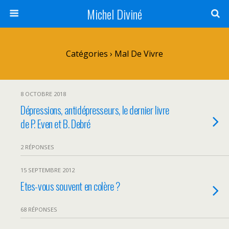
Michel Diviné
Catégories ›
Mal De Vivre
8 OCTOBRE 2018
Dépressions, antidépresseurs, le dernier livre
de P. Even et B. Debré
2 RÉPONSES
15 SEPTEMBRE 2012
Etes-vous souvent en colère ?
68 RÉPONSES