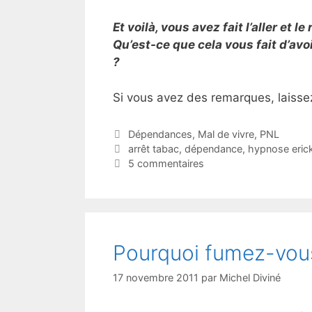
Et voilà, vous avez fait l’aller et 
Qu’est-ce que cela vous fait d’avo
?
Si vous avez des remarques, laiss
Catégories
Dépendances
,
Mal de vivre
,
PNL
Étiquettes
arrêt tabac
,
dépendance
,
hypnose eric
5 commentaires
Pourquoi fumez-vou
17 novembre 2011
par
Michel Diviné