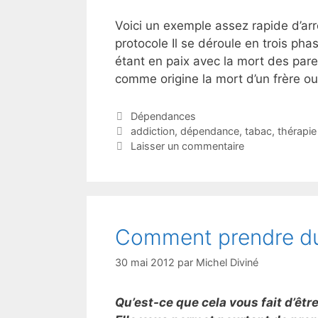
Voici un exemple assez rapide d’ar
protocole Il se déroule en trois ph
étant en paix avec la mort des pare
comme origine la mort d’un frère o
Catégories
Dépendances
Étiquettes
addiction
,
dépendance
,
tabac
,
thérapie
Laisser un commentaire
Comment prendre du 
30 mai 2012
par
Michel Diviné
Qu’est-ce que cela vous fait d’êtr