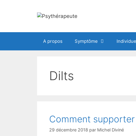
Aller
au
contenu
A propos
Symptôme
Individue
Dilts
Comment supporter
29 décembre 2018
par
Michel Diviné