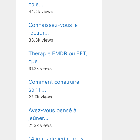
colè...
44.2k views
Connaissez-vous le
recadr...
33.3k views
Thérapie EMDR ou EFT,
que...
31.2k views
Comment construire
son li...
22.9k views
Avez-vous pensé à
jeûner...
21.3k views
14 jours de jeûne plus