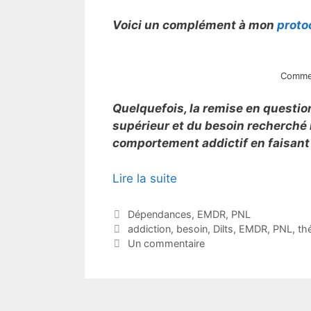
Voici un complément à mon
proto
Commen
Quelquefois, la remise en question
supérieur et du besoin recherché n
comportement addictif en faisant v
Lire la suite
Catégories
Dépendances
,
EMDR
,
PNL
Étiquettes
addiction
,
besoin
,
Dilts
,
EMDR
,
PNL
,
th
Un commentaire