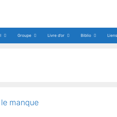
l
Groupe
Livre d’or
Biblio
Lien
 le manque